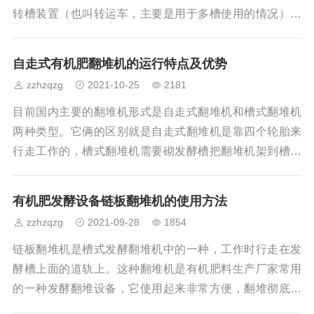
位两大部分组成。工作时可实现透气、破碎、疏松等功能
转槽装置（也叫转运车，主要是用于多槽使用的情况）。
翻抛翻堆工作部分采用的通过电机减速机带动旋耕耙齿的
转动，通过旋耕耙齿的圆周远动带动物料上下翻抛，达到
自走式有机肥翻堆机的运行特点及优势
翻堆的作用，以满足物料的含水率的需求和好氧发酵的需
zzhzqzg
2021-10-25
2181
求，同时通过电机减速机带动行走轮的转动带动翻堆机以
低的速度前后行走。槽式有机肥翻堆机特点：1.槽式翻堆
目前国内主要的翻堆机形式是自走式翻堆机和槽式翻堆机
机更适合微生物发酵储蓄粪成肥的作用机理和工艺要求，
两种类型。它俩的区别就是自走式翻堆机是靠四个轮胎来
能把粘稠的储蓄粪便与微生物制剂、秸秆粉搅匀。为物
行走工作的，槽式翻堆机需要砌发酵槽把翻堆机架到槽子
上工作。自走式翻堆机用于畜禽粪便、污泥垃圾、糖厂滤
泥、糟渣饼粕和秸杆锯屑等有机废弃物的发酵翻堆，广泛
有机肥发酵设备链板翻堆机的使用方法
应用于污泥垃圾厂、复混肥厂、有机肥厂、园艺场以及双
zzhzqzg
2021-09-28
1854
孢菇种植厂等的发酵腐熟和去除水分作业。适用于好氧发
酵，效率高、运行平稳、坚固耐用、翻抛均匀。自走式有
链板翻堆机是槽式发酵翻堆机中的一种，工作时行走在发
机肥翻堆机特点：1、自走式翻堆机是用于大面积的猪粪或
酵槽上面的道轨上。这种翻堆机是有机肥料生产厂家常用
其他有机肥物料的堆肥，将有机肥物料堆放成条垛形状
的一种发酵翻堆设备，它使用起来非常方便，翻堆彻底，
而且可以制作成各种型号，覆盖多种发酵产量需求，因此