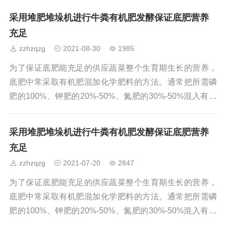
这种链板翻粪机很受用户的欢迎。接下来郑州一诚有机肥
采用堆肥堆垛机进行牛粪有机肥发酵保证底肥营养
设备厂就这种设备的使用方法作以简单介绍，希望对大家
充足
有所帮助。首先我们看一下链板翻堆机的主体结构，它的
zzhzqzg
2021-08-30
1985
工作主体部分类似一个刮板式输送机，工作时把物料从一
个位置输送到另一个位置，使物料重新堆放从而完成物料
为了保证底肥能充足的供应蔬菜整个生育期生长的营养，
的翻堆工作。链板翻堆机的链板部分由液压系统控制，工
底肥中常采取有机肥混加化学肥料的方法。通常把所需磷
肥的100%、钾肥的20%-50%、氮肥的30%-50%混入有机
肥中一并施入。化肥的用量要根据所使用有机肥的质量和
数量做相应的调整。底肥中混加生物菌肥一方面可更好地
采用堆肥堆垛机进行牛粪有机肥发酵保证底肥营养
改良土壤，提高养分的吸收利用率；另一方面生物菌肥可
充足
起到以菌抑菌预防根部病害以及重茬危害的效果。采用堆
zzhzqzg
2021-07-20
2847
肥堆垛机进行牛粪发酵，并加入微生物菌株促进牛粪发酵
过程。牛粪和细菌被均匀搅拌和堆放在所建的发酵罐中。
为了保证底肥能充足的供应蔬菜整个生育期生长的营养，
当材料上升到一定温度时，用饺子机将其
底肥中常采取有机肥混加化学肥料的方法。通常把所需磷
肥的100%、钾肥的20%-50%、氮肥的30%-50%混入有机
肥中一并施入。化肥的用量要根据所使用有机肥的质量和