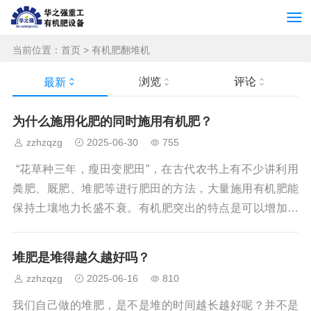
当前位置：
首页
>
有机肥翻堆机
浏览
评论
最新
为什么施用化肥的同时施用有机肥？
zzhzqzg
2025-06-30
755
“花草种三年，瘦田变肥田”，在古代农书上有不少讲利用
粪肥、厩肥、堆肥等进行肥田的方法，大量施用有机肥能
保持土壤地力长盛不衰。有机肥突出的特点是可以增加土
壤有机质。土壤中的有机质能显著改善土壤的理化性状，
使土壤耕性变好，渗水能力增强，提高土壤蓄水、保肥、
堆肥是堆得越久越好吗？
供肥和抗旱防涝能力，增产明显，这是化肥所不能替代
zzhzqzg
2025-06-16
810
的。那么在化肥价格上涨的今天，有机肥优点这么多，是
不是就不需要化肥了？ 答案是否定的！化肥快，对农业持
我们自己做的堆肥，是不是堆的时间越长越好呢？并不是