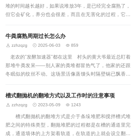
续稳产、增产还是很重要的。只有“有机搭配无机”，才能实
堆的时间越长越好，如果说堆放3年，是已经完全腐熟了，
现农业的长治久安。&n
但它会矿化，养分也会很差，而且在无害化的过程，它的
有机质也在消耗，时间过长，会导致养分损失过多，时间
短的话，无害化程度又不够。所以，只要我们在堆放的时
牛粪腐熟周期过长怎么办
候，温度达到65度的高温，维持5-7天时间就可以了。有机
zzhzqzg
2025-06-03
859
肥一般在什么时候施用？有机肥见效慢，一般在播前或定
植之前施一次底施，后期追施效果就不如作底肥的时候明
老农的"发酵加速器"都在这里 村头的黄大爷最近总盯着
显。而对于种植大棚的人来说，有机肥通常应该在土壤消
那堆牛粪发呆——别人家的粪堆都冒热气了，他家的还跟
毒闷棚前施用：（1）未完全腐熟的有机肥料经
冬眠似的纹丝不动。这场景活像蒸馒头时隔壁锅已飘香，
自家灶台却连水都没烧开。其实啊，牛粪腐熟慢这事，得
从"牛胃"说起...... 牛粪为啥"赖床"不起？ 新鲜牛粪就像
槽式翻抛机的翻堆方式以及工作时的注意事项
被嚼过的甘蔗渣：木质素裹着纤维素，比防盗门还难撬
zzhzqzg
2023-05-09
1243
开。内蒙古牧民发现，吃干草的牛粪比吃青贮的难分解；
福建农科所做过实验，未经处理的牛粪堆三个月pH值还在
槽式翻抛机的翻堆方式是介于条垛堆肥和搅拌槽式堆
8.5以上，碱性大得能腌咸菜。更别说那些抗生素残留，简
肥之间的特殊类型，翻抛堆肥的过程都是在槽的通道里完
直像给微生物上了紧箍咒。 老把式们的"发酵秘籍" 切段
成，通道墙体的上方架着轨道，在轨道的上就会设立翻抛