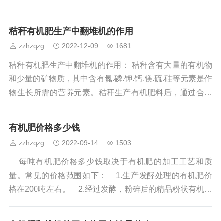
式堆肥法：像剁饺子馅似的把牛粪切成30cm薄层，每层撒
机对物料进行翻抛，均匀翻堆使槽内的物料与空气充分接
上腐殖土当"发面引子"。河北王婶的秘诀是夹玉米芯当透气
触，达到很好的通风曝气的效果，可以很好的控制通风和
秸秆有机肥生产中翻堆机的作用
柱，她说这招能让粪堆温度三天破60℃。 菌剂鸡尾酒：
翻堆动作的系统。 1.开车程序 开车前检查 →启动
zzhzqzg
2022-12-09
1681
EM菌配纤维素酶，比例参考勾兑鸡尾酒——三分活力菌打
翻堆设备→ 行走 2.注意事项： ①生产时任何人不
底，两分解酶助兴。山东李叔总在雨后补菌，说雨水能把
得从翻堆机前后经过;开车前应按警铃，人员要远离机器，
秸秆有机肥生产中翻堆机的作用： 秸秆含有大量的有机物
菌液送进粪堆毛细血管。 翻堆节奏学：头周每天翻堆像
以防发生意外。 ②生产时，不得进行检修或加注润滑
和少量的矿物质，其中含有氮.磷.钾.钙.镁.硫.硅等元素是作
炒栗子，中期三天一翻似煲老火汤，后期半月不动如酿米
油。 ③翻堆时，一定要按照规定速度行走
物生长所需的营养元素。秸秆生产有机肥料后，通过合理
酒。广西某个生态农场用无人机热成像找"冷点"，翻堆比老
配合发酵，肥效肥力也有所提高，土壤在后期会越来越肥
中医把脉还准。 现代版的"加速黑科技" 车载式翻抛机开
沃。在发酵过程中，需要使用堆垛机及时堆垛，堆垛次数
有机肥价格多少钱
过粪堆，活像理发店的推子剃平头 智能曝气系统埋在堆
为4-5次。 1.帮助氧气进入 它通常被称为通风发酵，属于好
zzhzqzg
2022-09-14
1503
底，吹氧量比ICU呼吸机还精准 某科研所发明的腐熟度检
氧发酵。在发酵一段时间内，堆内的氧气减少，发酵速度
测笔，插进去直接显示数字，比测血糖还方便 这些坑千
减慢，堆垛机可以在堆肥中通风。 秸秆有机肥生产中翻堆
每吨有机肥价格多少钱取决于有机肥的加工工艺和质
万别踩 薄膜捂太严实，微生物窒息得像蒸桑拿忘带水
机的作用是什么？ 2.温度控制 传统的肥料，每隔一段时间
量。常见的价格范围如下： 1.生产发酵处理的有机肥价
尿素加过量，氮碳比失调堪比减肥只吃蛋白粉 冬季不做
需要手动堆放，就会
格在200吨左右。 2.经过发酵，粉碎后的精品粉状有机肥
保温，发酵按下暂停键似冰箱里的面团 腐熟完成的"通关
每吨价格在400-600左右。 3.经过发酵、粉碎、造粒处理
文牒" 真正的腐熟牛粪应该有： 颜色像黑巧克力，碎成
后精品颗粒有机肥价格在600-1200左右。 有机肥加工工