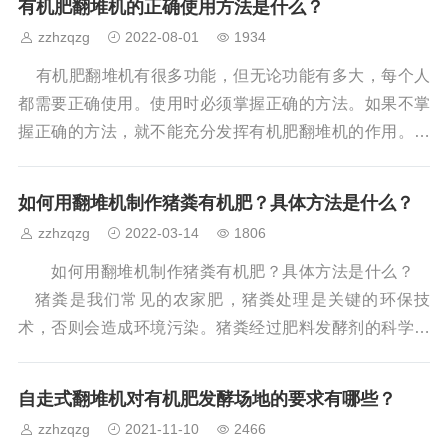
有机肥翻堆机的正确使用方法是什么？
均匀的奥利奥饼干屑 味道带着森林土腥气，绝不是氨水
艺及所需设备： &nb
zzhzqzg
2022-08-01
1934
味的生化武器 含水量握紧成团，松手即散如云南普洱茶
砖
有机肥翻堆机有很多功能，但无论功能有多大，每个人
都需要正确使用。使用时必须掌握正确的方法。如果不掌
握正确的方法，就不能充分发挥有机肥翻堆机的作用。有
机肥翻堆机的正确使用方法是什么？ 槽式翻叠机的使用
方法： 1.检查油路系统和润滑系统是否畅通，如不畅
如何用翻堆机制作猪粪有机肥？具体方法是什么？
通，应立即通知维修人员进行维修； 2.检查油箱内的油
zzhzqzg
2022-03-14
1806
是否足够，如果不够，应加够.
如何用翻堆机制作猪粪有机肥？具体方法是什么？
猪粪是我们常见的农家肥，猪粪处理是关键的环保技
术，否则会造成环境污染。猪粪经过肥料发酵剂的科学处
理后，可添加优质有机肥，实现零污染、零排放、无异
味，变粪为金。 如何用翻堆机制作猪粪有机肥？具体
自走式翻堆机对有机肥发酵场地的要求有哪些？
方法是什么？ 1.备料加菌：将猪粪发酵剂与米糠(或玉
zzhzqzg
2021-11-10
2466
米粉和麦麸)按1: 5 ~ 10的比例混合。配制好的猪粪按4:1的