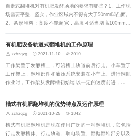
比例称为猪粪发酵剂。 2.堆放猪粪：将准备好的猪粪
自走式翻堆机对有机肥发酵场地的要求有哪些？1、工作现
堆放，吃水和容积不能太小，堆成宽2m、高1m的长方形粪
场需要平整、坚实，作业区域内不得有大于50mm凹凸面。
堆，用农膜盖紧。 3.水分
2、条形堆料：宽度不能超宽，高度可适当增高100mm以
内，长度不限。3、料堆两端留有不小于10米空场地以便于
转向，料堆间距1米以上。4、本机只是可行走式翻堆机
有机肥设备轨道式翻堆机的工作原理
械，不能当作行走车辆及载重车辆使用。我们在使用有机
zzhzqzg
2021-11-10
3010
肥自走式翻堆机的时候，需要掌握这几个方法：1、自走式
翻堆机场地需要平整、坚实、作业区域内不得有大于50mm
工作架置于发酵槽上，可沿槽上轨道前后行走。小车置于
的凹凸面,长度不限,宽度应保证本机的迥运调头。 2、待翻
工作架上，翻堆部件和液压系统安装在小车上。进行翻抛
拌的原肥堆积，宽度不得大
作业时，工作架从发酵槽初始端 以一定的速度前进，小车
相对于工作架静止，翻堆部件深入槽中，随设备整体前
进，链板连续转动，以此不断攫取槽内物料并输送到后方
槽式有机肥翻堆机的优势特点及运作原理
重新置堆。沿槽完成一个行程的作业后，液压系统抬起翻
zzhzqzg
2021-10-25
1842
抛部件到不与物料接触的高度，小车横向移动一个幅宽距
离，工作架后退至发酵槽初始端，然后是翻抛部件归位，
槽式有机肥翻堆机是现在使用广泛的一种翻堆机，它包括
深入槽中，开始下一幅的作业。轨道式翻堆机由搅拌、移
行走发酵槽体、行走轨道、取电装置、翻抛翻堆部分以及