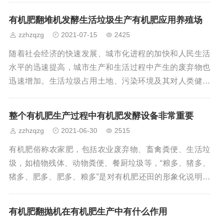
数量做相应的调整。底肥中混加生物菌肥一方面可更好地
有机肥翻堆机发酵生活垃圾生产有机肥应用养殖场
改良土壤，提高养分的吸收利用率；另一方面生物菌肥可
zzhzqzg
2021-07-15
2425
起到以菌抑菌预防根部病害以及重茬危害的效果。采用堆
肥堆垛机进行牛粪发酵，并加入微生物菌株促进牛粪发酵
随着社会经济的快速发展、城市化进程的加快和人民生活
过程。牛粪和细菌被均匀搅拌和堆放在所建的发酵罐中。
水平的迅速提高，城市生产和生活过程中产生的废弃物也
当材料上升到一定温度时，用饺子机将其
迅速增加。生活垃圾占用土地、污染环境及其对人类健康
的影响越来越明显。随着城市生活垃圾的增加，城市生活
垃圾的处理难度越来越大。因此，环境污染使国家的每个
整个有机肥生产过程中有机肥发酵设备非常重要
公民都关注环境的污染。许多企业生产有利于环境的设
zzhzqzg
2021-06-30
2515
备。有机肥设备可作为生活垃圾的无害化处理设备。有机
肥翻堆机发酵过程,有机肥翻堆机原料团粒与空气充实接
有机肥俗称农家肥，包括农业废弃物、畜禽粪便、生活垃
触、同化，料堆中可涵养年夜量新奇空气，有助于好氧微
圾，如植物残体、动物粪便、餐厨垃圾等，“粮多、猪多、
生物活跃发生发酵热，堆温升高；当温度高了，新奇空气
猪多、肥多、肥多、粮多”是对有机肥还田的形象化说明。
的
有机肥在促进农产品安全、清洁生产，保护生态环境方面
都有重要意义，同时也满足了人民对绿色有机食品的需
有机肥翻抛机在有机肥生产中有什么作用
求，因为有机肥对生产无污染的安全、卫生的绿色食品十