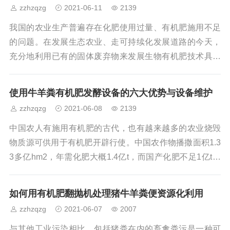
zzhzqzg
2021-06-11
2139
分有利，是生产绿色食品的主要肥源。说到有机肥，往往
与有机肥生产设备有关。自有机肥加工设备问世以来，畜
我国的农业生产普遍存在化肥使用过量、有机肥施用不足
禽粪便和农作物残渣得到了很好的解决，减少了环境污
的问题。在发展生态农业、走可持续化发展道路的今天，
染。将处理后的废气制成有机肥，不仅满足了作物的营养
充分地利用已有的固体废弃物来发展生物有机肥技术具有
相当重要的意义和前景。在分析国内外多种造粒技术后，
对固体物料颗粒造粒机进行设计和研究。结合实际的有机
使用牛羊粪有机肥发酵设备的六大优势与设备维护
肥造粒技术需求和功能要求，确定挤压式平模造粒机的总
zzhzqzg
2021-06-08
2139
体设计方案，选择合适的设计方案，并对其各个功能组件
的结构进行分析设计，确定各功能组件的组成，保证其功
中国农人有施用有机肥的古代，也有越来越多的农业烧毁
能要求和性能要求。有机肥翻堆机适用于畜禽粪便、污泥
物质源可供用于有机肥开辟行使。中国农作物播撒面积1.3
垃圾、糖厂滤泥、糟渣饼粕和秸秆锯屑等有机废弃物的发
3多亿hm2，年需化肥大概1.4亿t，而国产化肥不足1亿t，
这就给有机肥料的应用带来了非常大的环境趋势空间。同
时，跟着有机、绿色农业的开展，恢弘农人急迫需要有机
如何用有机肥翻抛机处理猪牛羊粪便资源化利用
肥来进步农产物的环境趋势角逐力。当前，西方国度有机
zzhzqzg
2021-06-07
2007
肥料用量已占到肥料总用量的近50%，在中国有机肥料用
量如果能占到化肥应用量的10%，其环境趋势需要将到达1
与其他工业污染相比，包括猪粪在内的畜禽粪污是一种可