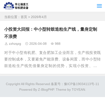
当前位置：
首页
> 2026年4月
小投资大回报：中小型转鼓造粒生产线，量身定制
不浪费
zzhzqzg
2026-04-08
988
对于中小型有机肥、复合肥加工企业而言，生产线投资既
要控制成本，又要避免产能浪费、设备闲置，而中小型转
鼓造粒生产线凭借量身定制的优势，实现小投资、高产
出，精准适配中小规模生产需求，让每一分投入都转化为
实际收益，成为中小企实现降本增效的优选方案。当前，
Copyright All Rights Reserved.
备案号：豫ICP备19034113号-11
很多中小型加工企业在选购造粒生产线时，常陷入“盲目跟
Powered By
Z-BlogPHP
. Theme by
TOYEAN
.
风”的误区——要么照搬大型生产线配置，导致设备产能远
超实际需求，设备闲置、能耗飙升，投资成本难以回收；