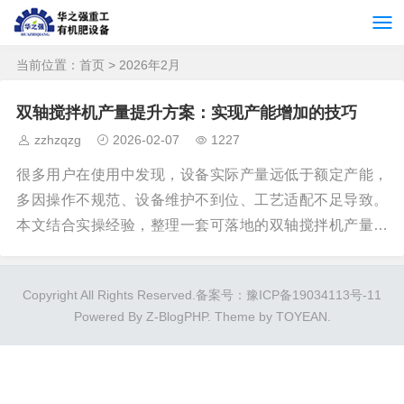
当前位置：
首页
> 2026年2月
双轴搅拌机产量提升方案：实现产能增加的技巧
zzhzqzg
2026-02-07
1227
很多用户在使用中发现，设备实际产量远低于额定产能，
多因操作不规范、设备维护不到位、工艺适配不足导致。
本文结合实操经验，整理一套可落地的双轴搅拌机产量提
升方案，涵盖设备调试、操作优化、维护保养等核心技
巧，无需大额改造，即可有效提升产能。 一、设备调试优
Copyright All Rights Reserved.
备案号：豫ICP备19034113号-11
化：精准调控，释放额定产能 设备调试不到位是产能偏低
Powered By
Z-BlogPHP
. Theme by
TOYEAN
.
的首要原因，重点做好2点调试，即可快速