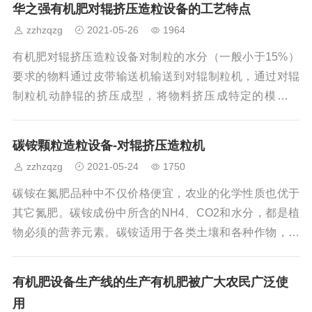
华之强有机肥对辊挤压造粒设备的工艺特点
量。有机肥造粒机平模造粒机的主要特点：1，本机生产的
zzhzqzg
2021-05-26
1964
产品为球形颗粒。2，有机物含量可高达100％，实现纯有
机造粒。3，制粒不需要添加粘结剂，利用有机颗粒可以在
有机肥对辊挤压造粒设备对制粒的水分（一般小于15%）
一定的力作用下互相长大。4，颗粒稳定，制粒后可筛分，
要求的物料通过皮带输送机输送到对辊制粒机，通过对辊
减少干燥能耗。5，原料可以有20-40％
制粒机动静辊的挤压成型，将物料挤压成特定的模型形
状，通过制粒机下方的皮带输送机送至下一工段。有机肥
对辊挤压造粒设备具有其独特的优势：1、技术先进，质量
碳铵颗粒造粒设备-对辊挤压造粒机
稳定，针对陶粒的煅烧特性所研发的该型对辊制粒机，获
zzhzqzg
2021-05-24
1750
得了客户的一致好评。2、生产效率高，成球率达到90%以
上。3、出料均匀，该对辊造粒机生产的陶粒大小均匀，能
碳铵在氮肥品种中不仅价格便宜，农业的化学性质也优于
够满足陶粒回转窑对成球大小和形状的要求。4、该有机肥
其它氮肥。碳铵成份中所含的NH4、CO2和水分，都是植
造粒设备整体运行平稳，噪音小，同时采用密
物必须的营养元素。碳铵适用于各类土壤和各种作物，长
期施用不影响土质。碳铵在任何情况下都是最易被土壤吸
附的一种氮肥，一经施入土中，就不易挥发损失氮素，也
有机肥设备生产线的生产有机肥被广大农民广泛使
不易流失。但碳铵的缺点是易挥发，易潮解，易结块，给
用
贮存和使用造成一定困难，给碳铵肥料商品的销售上增加