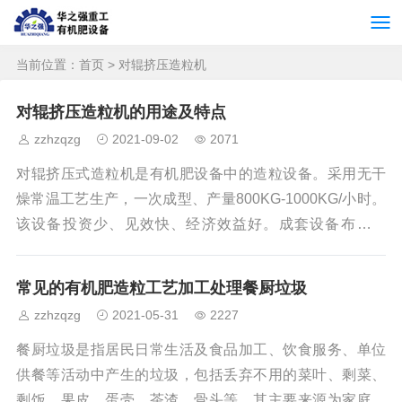
当前位置：
首页
> 对辊挤压造粒机
对辊挤压造粒机的用途及特点
zzhzqzg
2021-09-02
2071
对辊挤压式造粒机是有机肥设备中的造粒设备。采用无干
燥常温工艺生产，一次成型、产量800KG-1000KG/小时。
该设备投资少、见效快、经济效益好。成套设备布局紧
凑，科学合理，技术先进。节能降耗，无三废排出，操作
稳定，运行可靠，维修方便。原料适应性广，适用于肥
常见的有机肥造粒工艺加工处理餐厨垃圾
料、医药、化工、饲料等各种原料的造粒，产品成粒率
zzhzqzg
2021-05-31
2227
高。能生产各种浓度，多种类型（包括氯化铵、硫酸铵、
有机肥、无机肥、生物肥、磁化肥等）复混肥。特别是稀
餐厨垃圾是指居民日常生活及食品加工、饮食服务、单位
土，钾肥、碳铵系列复混肥造粒，填补了国内空白，居国
供餐等活动中产生的垃圾，包括丢弃不用的菜叶、剩菜、
内领先水平。对辊挤压造粒机的主要用途：胶囊填
剩饭、果皮、蛋壳、茶渣、骨头等，其主要来源为家庭厨