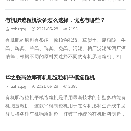
房、餐厅、饭店、食堂、市场及其他与食品加工有关的行
业 。餐厨垃圾含水率高达74%，有机物含量高达95%，餐
有机肥造粒机设备怎么选择，优点有哪些？
厨垃圾本身的性质决定了其具有较大的回收利用价值。居
zzhzqzg
2021-05-28
2193
民餐厨垃圾采用无害化处理后，可减少环境污染，达到资
源最大化利用。常见的有机肥造粒工艺有：转鼓造粒、圆
有机肥的原料有很多，像植物残渣、草炭土、腐殖酸、牛
盘造粒、喷浆造粒、高塔造粒，而有机肥造粒主要采用转
粪、鸡粪、羊粪、鸭粪、免粪、污泥、糖厂滤泥和酒厂酒
鼓造粒、圆盘造粒和对辊造粒，主要衡量指标为合
糟等，根据不同的原料要选择不同的有机肥造粒机，相信
经过华之强小编的介绍，您就可以根据自身的需要来选择
适合的有机肥造粒机了。市面上的造粒机根据不同的需
华之强高效率有机肥造粒机平模造粒机
要，主要的分为对辊挤压造粒机、搅齿造粒机、转鼓造粒
zzhzqzg
2021-05-28
2398
机、圆盘造粒机、平模造粒机等。1、对辊挤压造粒机是我
公司自主研发生产的新型环保化肥造粒机是农业机械研究
有机肥造粒机平模造粒机是采用最新技术的新型多功能有
所积多年复合肥加工设备设计、生产经验研制而成的最新
机肥造粒机。这款平模制粒机用于在有机肥料生产线中发
科技产品，已获得国家实用新型专利。它用于对有机物和
酵后将各种有机物质制粒，打破了传统的有机肥料制造工
艺，无需在制粒前对原料进行干燥，压碎和制粒，并使用
直接成分加工球形颗粒，因此，平模造粒机可节省大量能